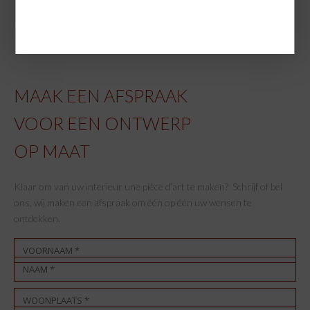
MAAK EEN AFSPRAAK
VOOR EEN ONTWERP
OP MAAT
Klaar om van uw interieur une pièce d’art te maken? Schrijf of bel
ons, wij maken een afspraak om één op één uw wensen te
ontdekken.