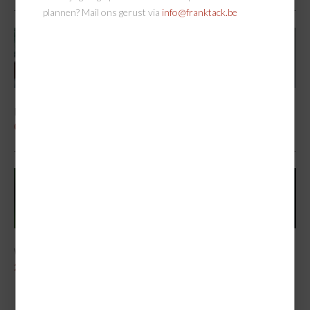
plannen? Mail ons gerust via
info@franktack.be
Exuberante elegantie
07/04/2023
Warm thuiskomen bij Frank Tack
21/02/2023