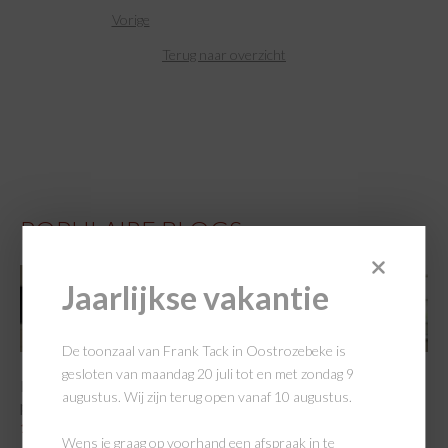
Vorige
Terug naar overzicht
POPULAIRE BLOGS
Jaarlijkse vakantie
De toonzaal van Frank Tack in Oostrozebeke is
gesloten van maandag 20 juli tot en met zondag 9
De keukentrends van 2025: een warme groet aan het
augustus. Wij zijn terug open vanaf 10 augustus.
platteland
16/01/2025
Wens je graag op voorhand een afspraak in te