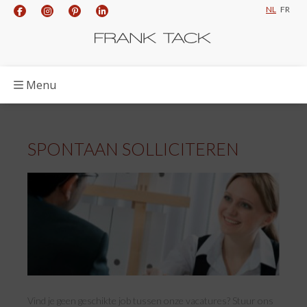
NL
FR
Menu
SPONTAAN SOLLICITEREN
Vind je geen geschikte job tussen onze vacatures? Stuur ons