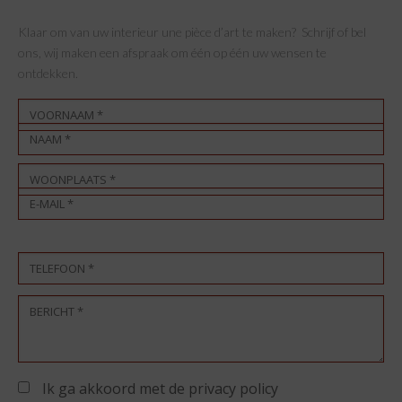
Klaar om van uw interieur une pièce d’art te maken? Schrijf of bel
ons, wij maken een afspraak om één op één uw wensen te
ontdekken.
Ik ga akkoord met de privacy policy