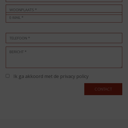
Ik ga akkoord met de privacy policy
CONTACT