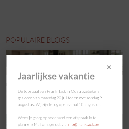
POPULAIRE BLOGS
Jaarlijkse vakantie
De keukentrends van 2025: een warme groet aan het
platteland
De toonzaal van Frank Tack in Oostrozebeke is
16/01/2025
gesloten van maandag 20 juli tot en met zondag 9
augustus. Wij zijn terug open vanaf 10 augustus.
Wens je graag op voorhand een afspraak in te
plannen? Mail ons gerust via
info@franktack.be