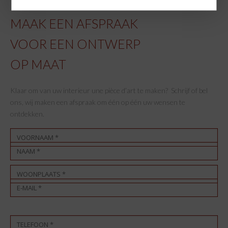
MAAK EEN AFSPRAAK
VOOR EEN ONTWERP
OP MAAT
Klaar om van uw interieur une pièce d’art te maken? Schrijf of bel
ons, wij maken een afspraak om één op één uw wensen te
ontdekken.